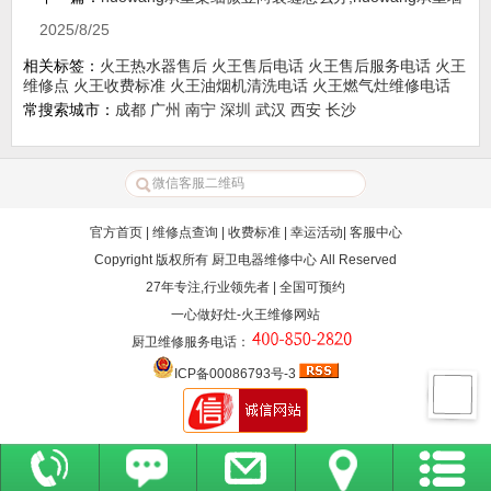
2025/8/25
相关标签：
火王热水器售后
火王售后电话
火王售后服务电话
火王
维修点
火王收费标准
火王油烟机清洗电话
火王燃气灶维修电话
常搜索城市：
成都
广州
南宁
深圳
武汉
西安
长沙
官方首页
|
维修点查询
|
收费标准
|
幸运活动
|
客服中心
Copyright 版权所有
厨卫电器维修中心
All Reserved
27年专注,行业领先者 | 全国可预约
一心做好灶-火王维修网站
厨卫维修服务电话
：
ICP备00086793号-3