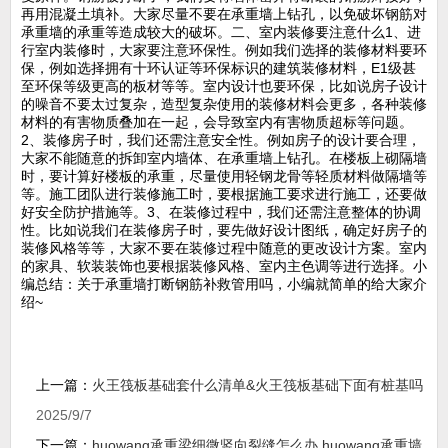
再用混凝土填补。大家尽量不要在承重墙上钻孔，以免破坏钢筋对
承重墙的承重等造成较大的破坏。二、室内装修要注意什么1、进
行室内装修时，大家要注意环保性。例如我们选择的装修材料要环
保，例如选择拥有十环认证等环保标识的建筑装修材料，E1级甚
至环保等级更高的板材等等。室内设计也要环保，比如说房子设计
的噪音不要太过复杂，造型复杂使用的装修材料会更多，各种装修
材料的有害物质叠加在一起，会导致室内有害物质超标等问题。
2、装修房子时，我们还需注意安全性。例如房子的设计要合理，
大家不能随意的拆卸室内墙体、在承重墙上钻孔。在楼板上砌隔墙
时，要计算好楼板的承重，尽量使用轻钢龙骨等轻质材料做隔墙等
等。施工团队进行装修施工时，要根据施工要求进行施工，还要做
好安全防护措施等。3、在装修过程中，我们还需注意整体的协调
性。比如说我们在装修房子时，要先做好设计图纸，确定好房子的
装修风格等等，大家不要在装修过程中随意的更改设计方案。室内
的家具、软装装饰也要根据装修风格、室内主色调等进行选择。小
编总结：关于承重墙打断钢筋补救管用吗，小编就简单的给大家介
绍~
上一篇：
火王筏板基础套什么清单&火王筏板基础下面有桩基吗
2025/9/7
下一篇：
huowang承重梁细微竖向裂缝怎么办,huowang承重墙